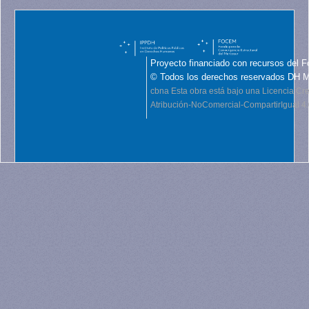
Proyecto financiado con recursos del F
© Todos los derechos reservados DH 
cbna
Esta obra está bajo una Licencia C
Atribución-NoComercial-CompartirIgual 4.0