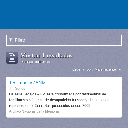
Filtro
Mostrar 1 resultados
Descrição arquivística
Ordenar por:
Mais recente
Testimonios/ ANM
T
Séries
La serie Legajos ANM está conformada por testimonios de
familiares y víctimas de desaparición forzada y del accionar
represivo en el Cono Sur, producidos desde 2003.
Archivo Nacional de la Memoria