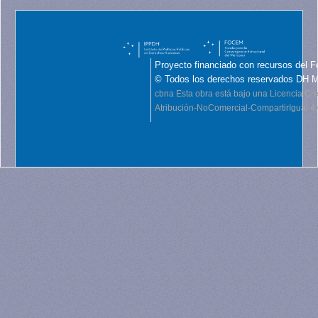
Proyecto financiado con recursos del F
© Todos los derechos reservados DH 
cbna
Esta obra está bajo una Licencia C
Atribución-NoComercial-CompartirIgual 4.0