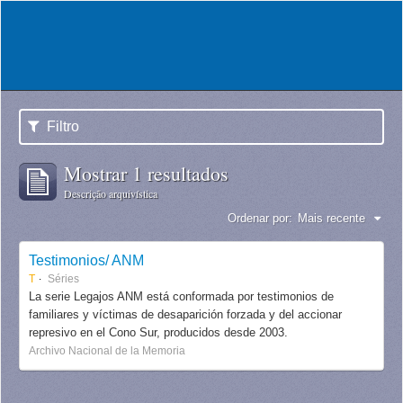
Filtro
Mostrar 1 resultados
Descrição arquivística
Ordenar por:
Mais recente
Testimonios/ ANM
T
Séries
La serie Legajos ANM está conformada por testimonios de
familiares y víctimas de desaparición forzada y del accionar
represivo en el Cono Sur, producidos desde 2003.
Archivo Nacional de la Memoria