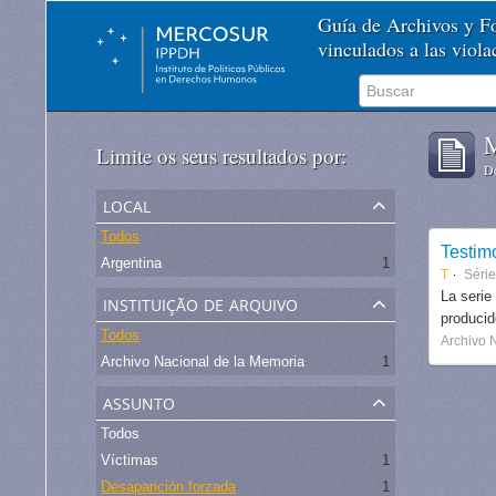
Guía de Archivos y 
vinculados a las viol
M
Limite os seus resultados por:
De
local
Todos
Testim
Argentina
1
T
Séri
instituição de arquivo
La serie
produci
Todos
Archivo 
Archivo Nacional de la Memoria
1
assunto
Todos
Víctimas
1
Desaparición forzada
1