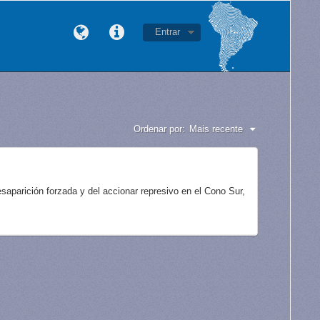
Entrar
Ordenar por:
Mais recente
aparición forzada y del accionar represivo en el Cono Sur,