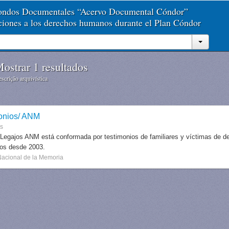
Fondos Documentales “Acervo Documental Cóndor”
aciones a los derechos humanos durante el Plan Cóndor
ostrar 1 resultados
scrição arquivística
onios/ ANM
es
 Legajos ANM está conformada por testimonios de familiares y víctimas de des
dos desde 2003.
Nacional de la Memoria