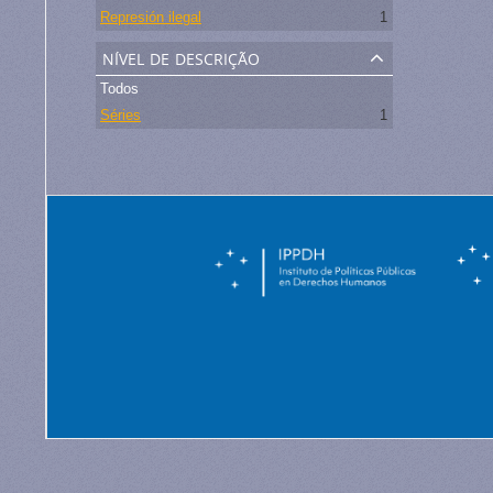
Represión ilegal
1
nível de descrição
Todos
Séries
1