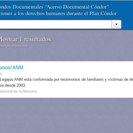
Fondos Documentales “Acervo Documental Cóndor”
aciones a los derechos humanos durante el Plan Cóndor
ostrar 1 resultados
scrição arquivística
onios/ ANM
es
 Legajos ANM está conformada por testimonios de familiares y víctimas de des
dos desde 2003.
Nacional de la Memoria