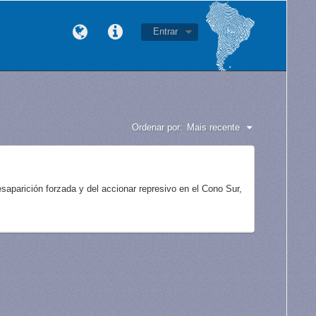
Entrar
Ordenar por:
Mais recente
aparición forzada y del accionar represivo en el Cono Sur,