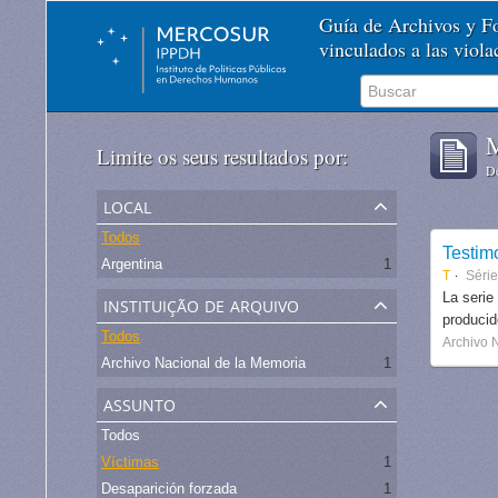
Guía de Archivos y 
vinculados a las viol
M
Limite os seus resultados por:
De
local
Todos
Testim
Argentina
1
T
Séri
instituição de arquivo
La serie
produci
Todos
Archivo 
Archivo Nacional de la Memoria
1
assunto
Todos
Víctimas
1
Desaparición forzada
1