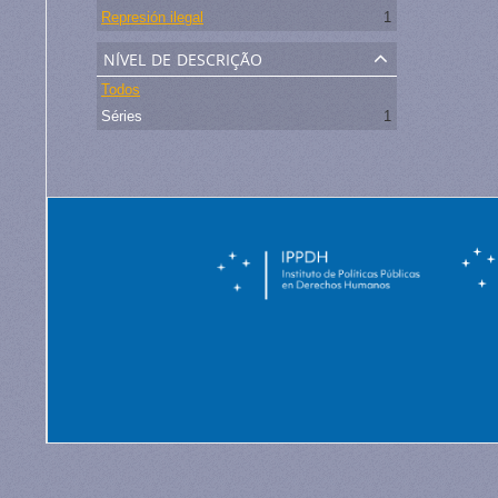
Represión ilegal
1
nível de descrição
Todos
Séries
1