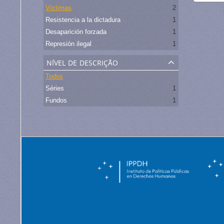
Víctimas
2
Resistencia a la dictadura
1
Desaparición forzada
1
Represión ilegal
1
nível de descrição
Todos
Séries
1
Fundos
1