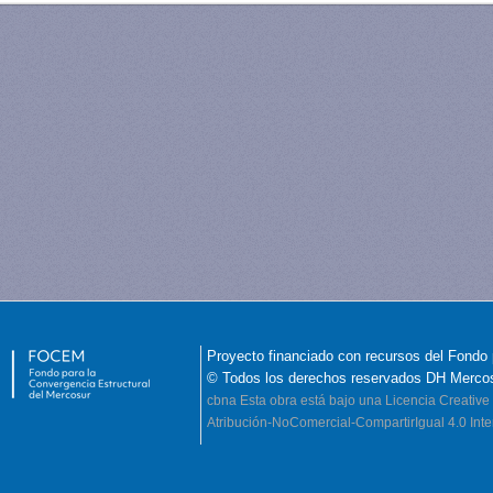
Proyecto financiado con recursos del Fondo 
© Todos los derechos reservados DH Merco
cbna
Esta obra está bajo una Licencia Creati
Atribución-NoComercial-CompartirIgual 4.0 Inte