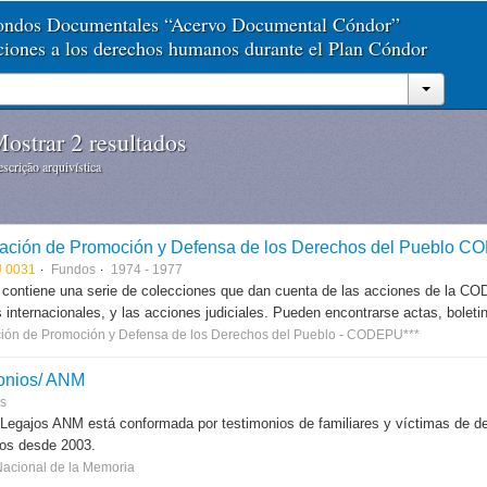
Fondos Documentales “Acervo Documental Cóndor”
aciones a los derechos humanos durante el Plan Cóndor
ostrar 2 resultados
scrição arquivística
ación de Promoción y Defensa de los Derechos del Pueblo 
 0031
Fundos
1974 - 1977
 contiene una serie de colecciones que dan cuenta de las acciones de la CODE
 internacionales, y las acciones judiciales. Pueden encontrarse actas, boletin
ión de Promoción y Defensa de los Derechos del Pueblo - CODEPU***
onios/ ANM
es
 Legajos ANM está conformada por testimonios de familiares y víctimas de des
dos desde 2003.
Nacional de la Memoria