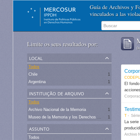
Guía de Archivos y 
vinculados a las viol
M
Limite os seus resultados por:
De
local
Todos
Corpor
Chile
1
CODEPU
Argentina
1
El fondo
acciones
instituição de arquivo
Corporac
Todos
Testim
Archivo Nacional de la Memoria
1
T
Séri
Museo de la Memoria y los Derechos Humanos - Chile
1
La serie
assunto
produci
Archivo 
Todos