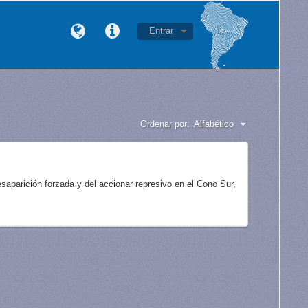
Entrar
Ordenar por:
Alfabético
aparición forzada y del accionar represivo en el Cono Sur,