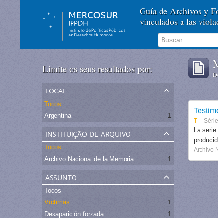
Guía de Archivos y 
vinculados a las viol
M
Limite os seus resultados por:
De
local
Todos
Testim
Argentina
1
T
Séri
instituição de arquivo
La serie
produci
Todos
Archivo 
Archivo Nacional de la Memoria
1
assunto
Todos
Víctimas
1
Desaparición forzada
1