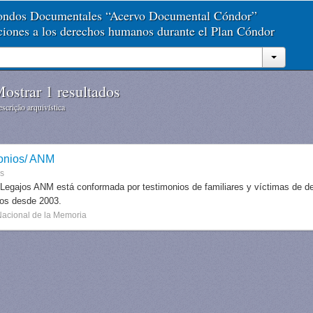
Fondos Documentales “Acervo Documental Cóndor”
aciones a los derechos humanos durante el Plan Cóndor
ostrar 1 resultados
scrição arquivística
onios/ ANM
es
 Legajos ANM está conformada por testimonios de familiares y víctimas de des
dos desde 2003.
Nacional de la Memoria