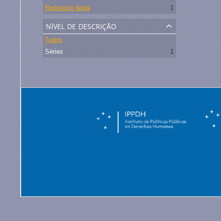
Represión ilegal
1
nível de descrição
Todos
Séries
1