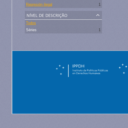
Represión ilegal
1
nível de descrição
Todos
Séries
1