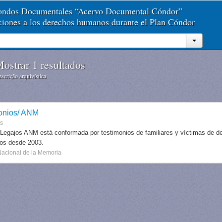
Fondos Documentales “Acervo Documental Cóndor”
aciones a los derechos humanos durante el Plan Cóndor
ostrar 1 resultados
scrição arquivística
onios/ ANM
es
 Legajos ANM está conformada por testimonios de familiares y víctimas de des
dos desde 2003.
Nacional de la Memoria