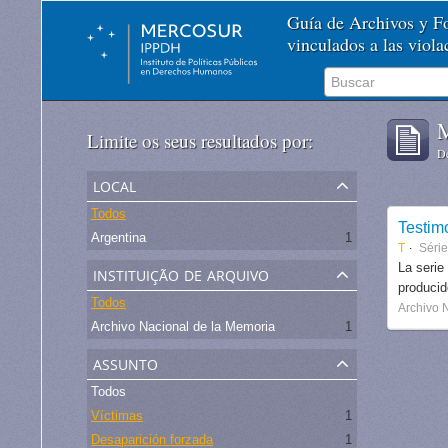
Guía de Archivos y 
vinculados a las viol
M
Limite os seus resultados por:
De
local
Todos
Testim
Argentina
1
T
Séri
instituição de arquivo
La serie
produci
Todos
Archivo 
Archivo Nacional de la Memoria
1
assunto
Todos
Víctimas
1
Desaparición forzada
1