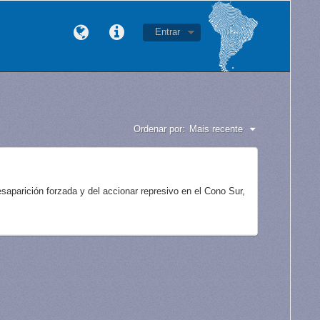
Entrar
Ordenar por:
Mais recente
aparición forzada y del accionar represivo en el Cono Sur,