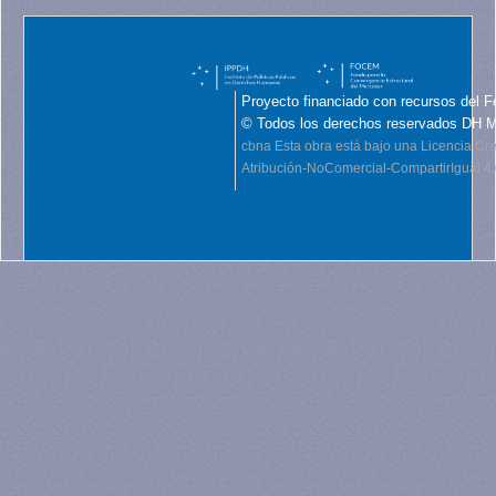
Proyecto financiado con recursos del F
© Todos los derechos reservados DH 
cbna
Esta obra está bajo una Licencia C
Atribución-NoComercial-CompartirIgual 4.0