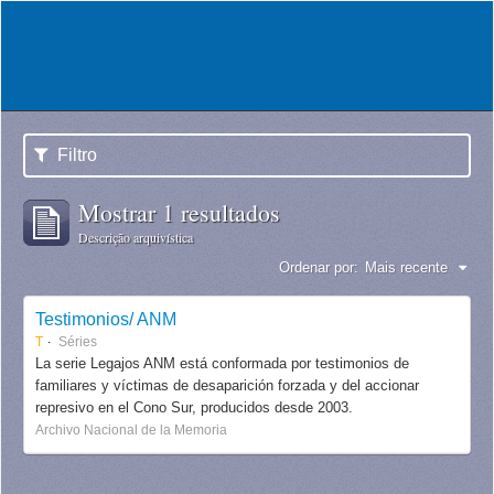
Filtro
Mostrar 1 resultados
Descrição arquivística
Ordenar por:
Mais recente
Testimonios/ ANM
T
Séries
La serie Legajos ANM está conformada por testimonios de
familiares y víctimas de desaparición forzada y del accionar
represivo en el Cono Sur, producidos desde 2003.
Archivo Nacional de la Memoria