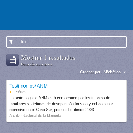
Filtro
Mostrar 1 resultados
Descrição arquivística
Ordenar por:
Alfabético
Testimonios/ ANM
T
Séries
La serie Legajos ANM está conformada por testimonios de
familiares y víctimas de desaparición forzada y del accionar
represivo en el Cono Sur, producidos desde 2003.
Archivo Nacional de la Memoria