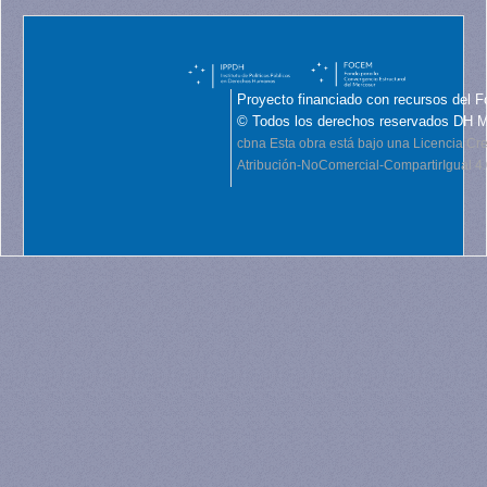
Proyecto financiado con recursos del F
© Todos los derechos reservados DH 
cbna
Esta obra está bajo una Licencia C
Atribución-NoComercial-CompartirIgual 4.0