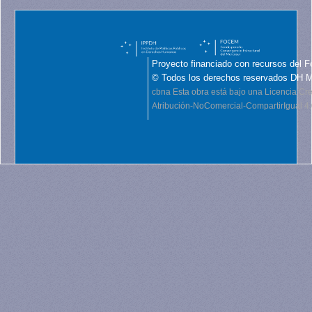
Proyecto financiado con recursos del F
© Todos los derechos reservados DH 
cbna
Esta obra está bajo una Licencia C
Atribución-NoComercial-CompartirIgual 4.0