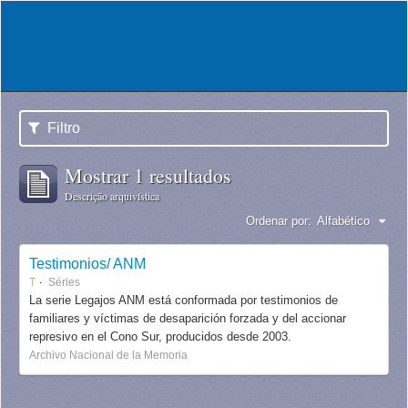
Filtro
Mostrar 1 resultados
Descrição arquivística
Ordenar por:
Alfabético
Testimonios/ ANM
T
Séries
La serie Legajos ANM está conformada por testimonios de
familiares y víctimas de desaparición forzada y del accionar
represivo en el Cono Sur, producidos desde 2003.
Archivo Nacional de la Memoria