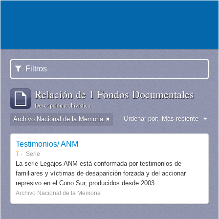
Filtros
Relación de 1 Fondos Documentales
Descripción archivística
Ordenar por:
Más reciente
Archivo Nacional de la Memoria
Testimonios/ ANM
T
Serie
La serie Legajos ANM está conformada por testimonios de
familiares y víctimas de desaparición forzada y del accionar
represivo en el Cono Sur, producidos desde 2003.
Archivo Nacional de la Memoria