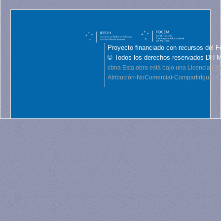
Proyecto financiado con recursos del F
© Todos los derechos reservados DH 
cbna
Esta obra está bajo una Licencia C
Atribución-NoComercial-CompartirIgual 4.0