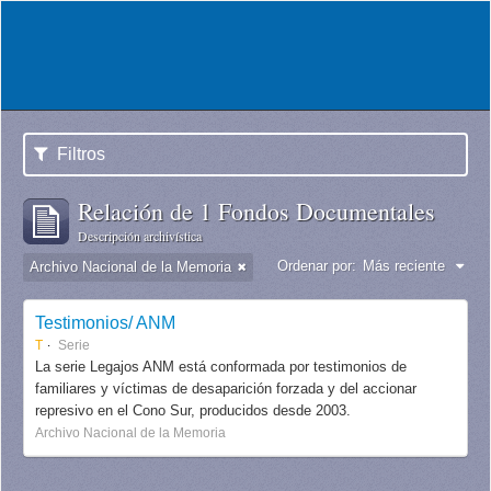
Filtros
Relación de 1 Fondos Documentales
Descripción archivística
Ordenar por:
Más reciente
Archivo Nacional de la Memoria
Testimonios/ ANM
T
Serie
La serie Legajos ANM está conformada por testimonios de
familiares y víctimas de desaparición forzada y del accionar
represivo en el Cono Sur, producidos desde 2003.
Archivo Nacional de la Memoria