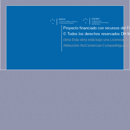
Proyecto financiado con recursos del F
© Todos los derechos reservados DH 
cbna
Esta obra está bajo una Licencia C
Atribución-NoComercial-CompartirIgual 4.0