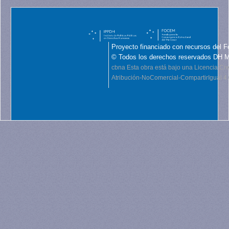
Proyecto financiado con recursos del F
© Todos los derechos reservados DH 
cbna
Esta obra está bajo una Licencia C
Atribución-NoComercial-CompartirIgual 4.0