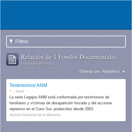
Filtros
Relación de 1 Fondos Documentales
Descripción archivística
Ordenar por:
Alfabético
Testimonios/ ANM
T
Serie
La serie Legajos ANM está conformada por testimonios de
familiares y víctimas de desaparición forzada y del accionar
represivo en el Cono Sur, producidos desde 2003.
Archivo Nacional de la Memoria