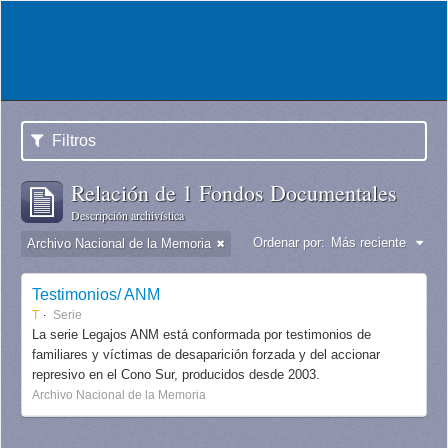
Filtros
Relación de 1 Fondos Documentales
Descripción archivística
Ordenar por:
Más reciente
Archivo Nacional de la Memoria
Testimonios/ ANM
T
Serie
La serie Legajos ANM está conformada por testimonios de
familiares y víctimas de desaparición forzada y del accionar
represivo en el Cono Sur, producidos desde 2003.
Archivo Nacional de la Memoria