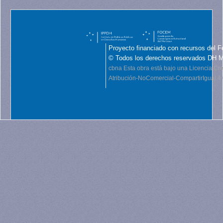
Proyecto financiado con recursos del F
© Todos los derechos reservados DH 
cbna
Esta obra está bajo una Licencia C
Atribución-NoComercial-CompartirIgual 4.0