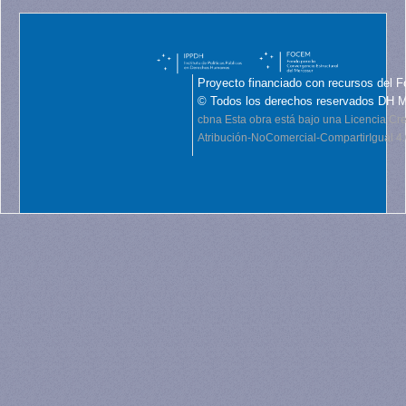
Proyecto financiado con recursos del F
© Todos los derechos reservados DH 
cbna
Esta obra está bajo una Licencia C
Atribución-NoComercial-CompartirIgual 4.0