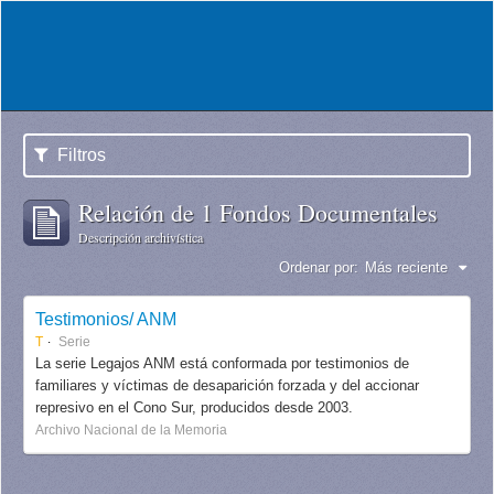
Filtros
Relación de 1 Fondos Documentales
Descripción archivística
Ordenar por:
Más reciente
Testimonios/ ANM
T
Serie
La serie Legajos ANM está conformada por testimonios de
familiares y víctimas de desaparición forzada y del accionar
represivo en el Cono Sur, producidos desde 2003.
Archivo Nacional de la Memoria