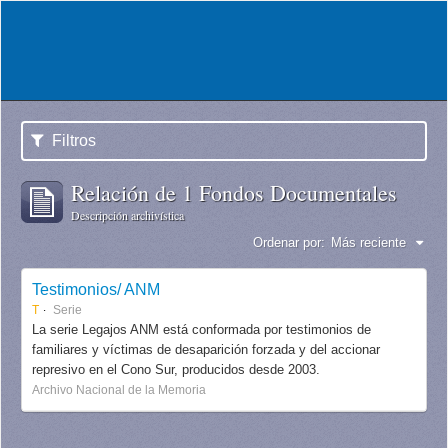
Filtros
Relación de 1 Fondos Documentales
Descripción archivística
Ordenar por:
Más reciente
Testimonios/ ANM
T
Serie
La serie Legajos ANM está conformada por testimonios de
familiares y víctimas de desaparición forzada y del accionar
represivo en el Cono Sur, producidos desde 2003.
Archivo Nacional de la Memoria