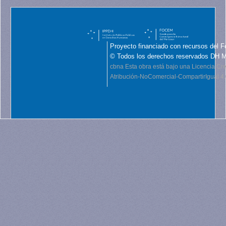
Proyecto financiado con recursos del F
© Todos los derechos reservados DH 
cbna
Esta obra está bajo una Licencia C
Atribución-NoComercial-CompartirIgual 4.0