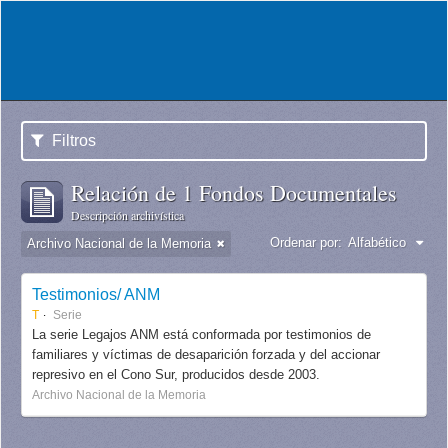
Filtros
Relación de 1 Fondos Documentales
Descripción archivística
Ordenar por:
Alfabético
Archivo Nacional de la Memoria
Testimonios/ ANM
T
Serie
La serie Legajos ANM está conformada por testimonios de
familiares y víctimas de desaparición forzada y del accionar
represivo en el Cono Sur, producidos desde 2003.
Archivo Nacional de la Memoria