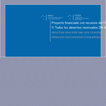
Proyecto financiado con recursos del F
© Todos los derechos reservados DH 
cbna
Esta obra está bajo una Licencia C
Atribución-NoComercial-CompartirIgual 4.0