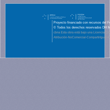
Proyecto financiado con recursos del F
© Todos los derechos reservados DH 
cbna
Esta obra está bajo una Licencia C
Atribución-NoComercial-CompartirIgual 4.0