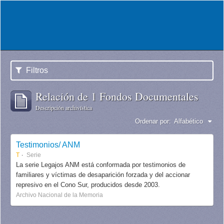
Filtros
Relación de 1 Fondos Documentales
Descripción archivística
Ordenar por:
Alfabético
Testimonios/ ANM
T
Serie
La serie Legajos ANM está conformada por testimonios de
familiares y víctimas de desaparición forzada y del accionar
represivo en el Cono Sur, producidos desde 2003.
Archivo Nacional de la Memoria