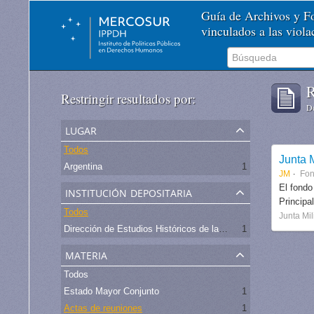
Guía de Archivos y 
vinculados a las viol
R
Restringir resultados por:
De
lugar
Todos
Junta M
Argentina
1
JM
Fo
institución depositaria
El fondo
Principa
Todos
Junta Mil
Dirección de Estudios Históricos de la Fuerza Aérea
1
materia
Todos
Estado Mayor Conjunto
1
Actas de reuniones
1