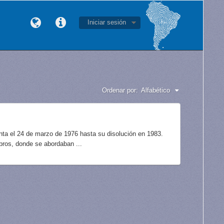
Iniciar sesión
Ordenar por:
Alfabético
unta el 24 de marzo de 1976 hasta su disolución en 1983.
bros, donde se abordaban ...