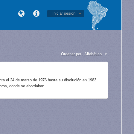
Iniciar sesión
Ordenar por:
Alfabético
unta el 24 de marzo de 1976 hasta su disolución en 1983.
bros, donde se abordaban ...