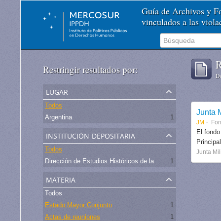
Guía de Archivos y 
vinculados a las viol
R
Restringir resultados por:
De
lugar
Todos
Junta M
Argentina
1
JM
Fo
institución depositaria
El fondo
Principa
Todos
Junta Mil
Dirección de Estudios Históricos de la Fuerza Aérea
1
materia
Todos
Estado Mayor Conjunto
1
Actas de reuniones
1