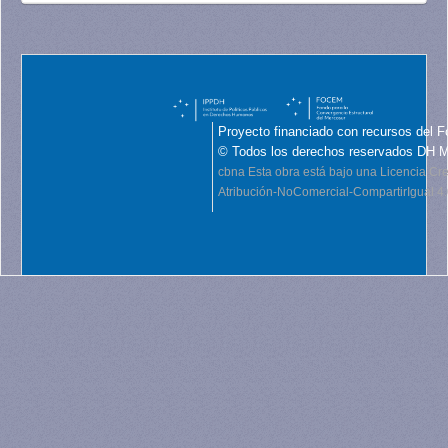
Proyecto financiado con recursos del F
© Todos los derechos reservados DH 
cbna
Esta obra está bajo una Licencia C
Atribución-NoComercial-CompartirIgual 4.0