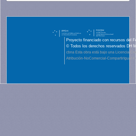
Proyecto financiado con recursos del F
© Todos los derechos reservados DH 
cbna
Esta obra está bajo una Licencia C
Atribución-NoComercial-CompartirIgual 4.0