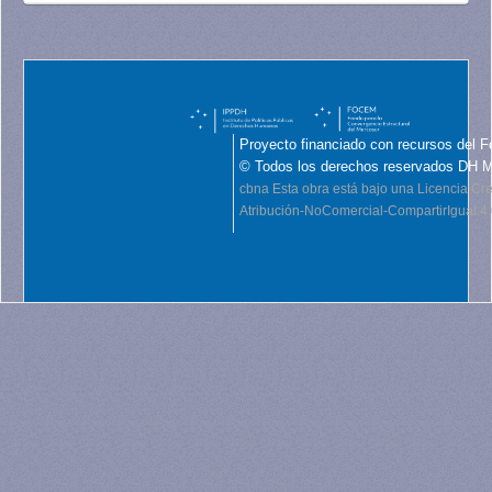
Proyecto financiado con recursos del F
© Todos los derechos reservados DH 
cbna
Esta obra está bajo una Licencia C
Atribución-NoComercial-CompartirIgual 4.0