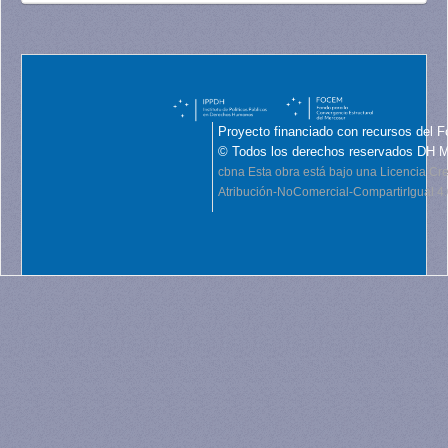
Proyecto financiado con recursos del F
© Todos los derechos reservados DH 
cbna
Esta obra está bajo una Licencia C
Atribución-NoComercial-CompartirIgual 4.0