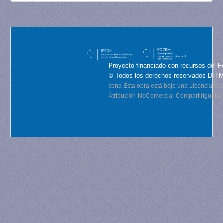
Proyecto financiado con recursos del F
© Todos los derechos reservados DH 
cbna
Esta obra está bajo una Licencia C
Atribución-NoComercial-CompartirIgual 4.0