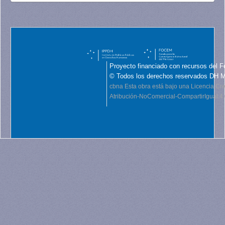
Proyecto financiado con recursos del F
© Todos los derechos reservados DH 
cbna
Esta obra está bajo una Licencia C
Atribución-NoComercial-CompartirIgual 4.0