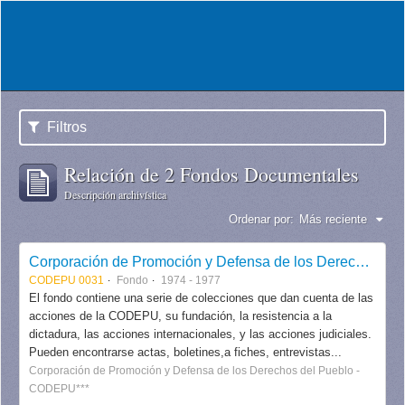
Filtros
Relación de 2 Fondos Documentales
Descripción archivística
Ordenar por:
Más reciente
Corporación de Promoción y Defensa de los Derechos del Pueblo CODEPU
CODEPU 0031
Fondo
1974 - 1977
El fondo contiene una serie de colecciones que dan cuenta de las
acciones de la CODEPU, su fundación, la resistencia a la
dictadura, las acciones internacionales, y las acciones judiciales.
Pueden encontrarse actas, boletines,a fiches, entrevistas...
Corporación de Promoción y Defensa de los Derechos del Pueblo -
CODEPU***