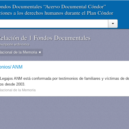
Fondos Documentales “Acervo Documental Cóndor”
aciones a los derechos humanos durante el Plan Cóndor
elación de 1 Fondos Documentales
scripción archivística
Nacional de la Memoria
onios/ ANM
 Legajos ANM está conformada por testimonios de familiares y víctimas de des
dos desde 2003.
Nacional de la Memoria