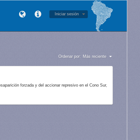
Iniciar sesión
Ordenar por:
Más reciente
aparición forzada y del accionar represivo en el Cono Sur,