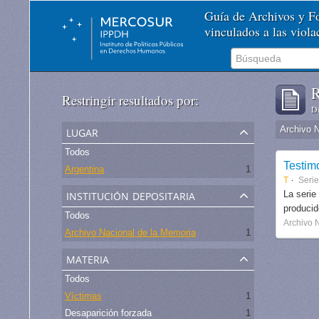
Guía de Archivos y 
vinculados a las viol
R
Restringir resultados por:
De
lugar
Archivo 
Todos
Testim
Argentina
1
T
Serie
institución depositaria
La serie
produci
Todos
Archivo 
Archivo Nacional de la Memoria
1
materia
Todos
Víctimas
1
Desaparición forzada
1