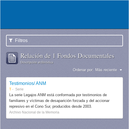
Filtros
Relación de 1 Fondos Documentales
Descripción archivística
Ordenar por:
Más reciente
Testimonios/ ANM
T
Serie
La serie Legajos ANM está conformada por testimonios de
familiares y víctimas de desaparición forzada y del accionar
represivo en el Cono Sur, producidos desde 2003.
Archivo Nacional de la Memoria