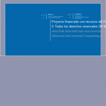
Proyecto financiado con recursos del F
© Todos los derechos reservados DH 
cbna
Esta obra está bajo una Licencia C
Atribución-NoComercial-CompartirIgual 4.0