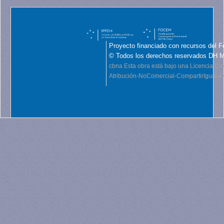
Proyecto financiado con recursos del F
© Todos los derechos reservados DH 
cbna
Esta obra está bajo una Licencia C
Atribución-NoComercial-CompartirIgual 4.0