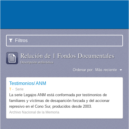
Filtros
Relación de 1 Fondos Documentales
Descripción archivística
Ordenar por:
Más reciente
Testimonios/ ANM
T
Serie
La serie Legajos ANM está conformada por testimonios de
familiares y víctimas de desaparición forzada y del accionar
represivo en el Cono Sur, producidos desde 2003.
Archivo Nacional de la Memoria