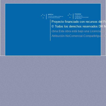
Proyecto financiado con recursos del F
© Todos los derechos reservados DH 
cbna
Esta obra está bajo una Licencia C
Atribución-NoComercial-CompartirIgual 4.0