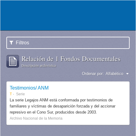
Filtros
Relación de 1 Fondos Documentales
Descripción archivística
Ordenar por:
Alfabético
Testimonios/ ANM
T
Serie
La serie Legajos ANM está conformada por testimonios de
familiares y víctimas de desaparición forzada y del accionar
represivo en el Cono Sur, producidos desde 2003.
Archivo Nacional de la Memoria