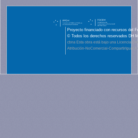
Proyecto financiado con recursos del F
© Todos los derechos reservados DH 
cbna
Esta obra está bajo una Licencia C
Atribución-NoComercial-CompartirIgual 4.0