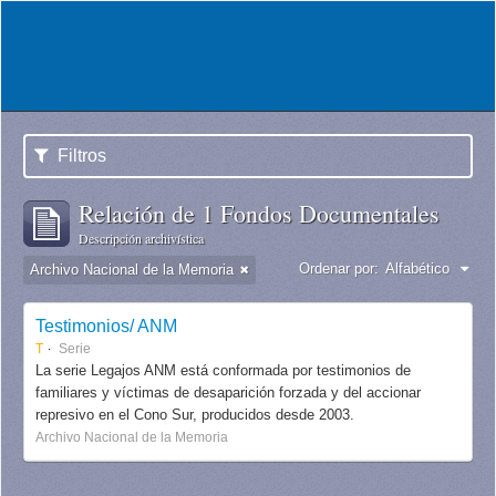
Filtros
Relación de 1 Fondos Documentales
Descripción archivística
Ordenar por:
Alfabético
Archivo Nacional de la Memoria
Testimonios/ ANM
T
Serie
La serie Legajos ANM está conformada por testimonios de
familiares y víctimas de desaparición forzada y del accionar
represivo en el Cono Sur, producidos desde 2003.
Archivo Nacional de la Memoria