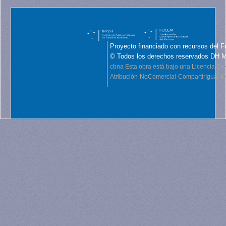
Proyecto financiado con recursos del F
© Todos los derechos reservados DH 
cbna
Esta obra está bajo una Licencia C
Atribución-NoComercial-CompartirIgual 4.0