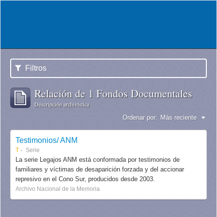
Filtros
Relación de 1 Fondos Documentales
Descripción archivística
Ordenar por:
Más reciente
Testimonios/ ANM
T
Serie
La serie Legajos ANM está conformada por testimonios de
familiares y víctimas de desaparición forzada y del accionar
represivo en el Cono Sur, producidos desde 2003.
Archivo Nacional de la Memoria