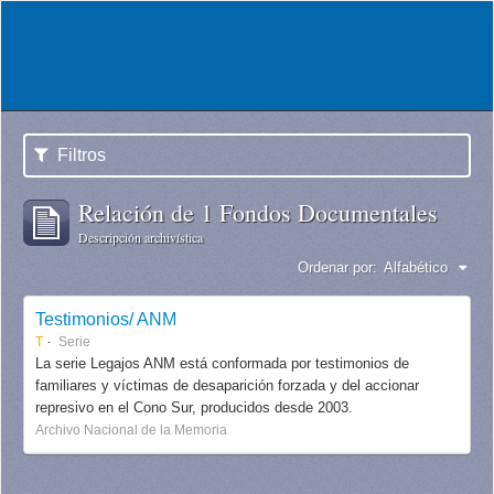
Filtros
Relación de 1 Fondos Documentales
Descripción archivística
Ordenar por:
Alfabético
Testimonios/ ANM
T
Serie
La serie Legajos ANM está conformada por testimonios de
familiares y víctimas de desaparición forzada y del accionar
represivo en el Cono Sur, producidos desde 2003.
Archivo Nacional de la Memoria