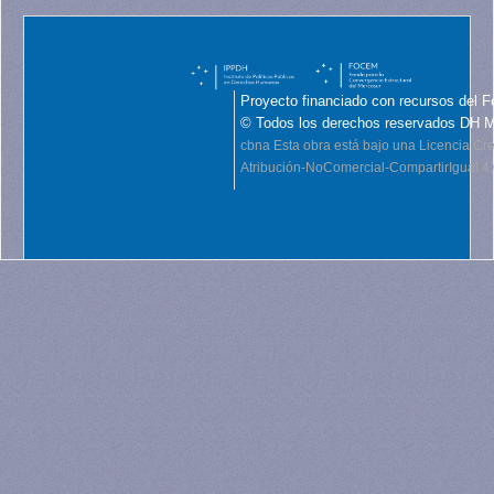
Proyecto financiado con recursos del F
© Todos los derechos reservados DH 
cbna
Esta obra está bajo una Licencia C
Atribución-NoComercial-CompartirIgual 4.0