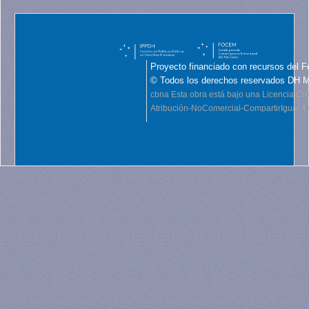
Proyecto financiado con recursos del F
© Todos los derechos reservados DH 
cbna
Esta obra está bajo una Licencia C
Atribución-NoComercial-CompartirIgual 4.0