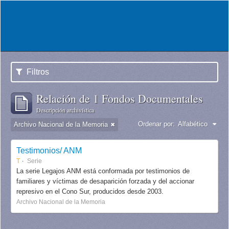
Filtros
Relación de 1 Fondos Documentales
Descripción archivística
Ordenar por:
Alfabético
Archivo Nacional de la Memoria
Testimonios/ ANM
T
Serie
La serie Legajos ANM está conformada por testimonios de
familiares y víctimas de desaparición forzada y del accionar
represivo en el Cono Sur, producidos desde 2003.
Archivo Nacional de la Memoria