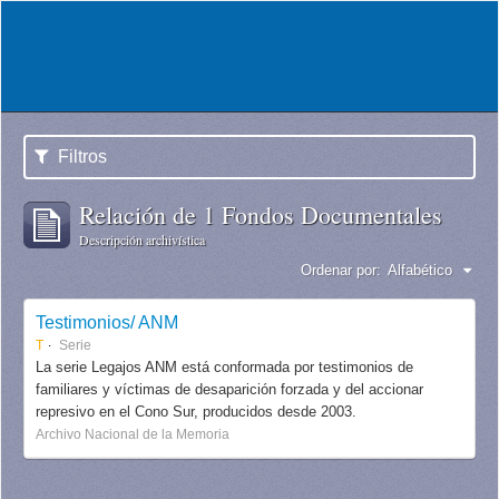
Filtros
Relación de 1 Fondos Documentales
Descripción archivística
Ordenar por:
Alfabético
Testimonios/ ANM
T
Serie
La serie Legajos ANM está conformada por testimonios de
familiares y víctimas de desaparición forzada y del accionar
represivo en el Cono Sur, producidos desde 2003.
Archivo Nacional de la Memoria