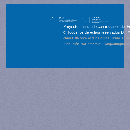
Proyecto financiado con recursos del F
© Todos los derechos reservados DH 
cbna
Esta obra está bajo una Licencia C
Atribución-NoComercial-CompartirIgual 4.0