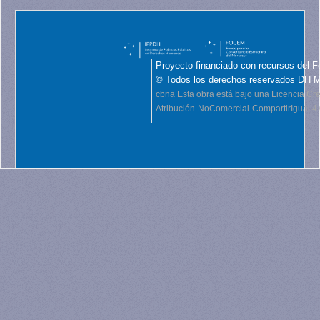
Proyecto financiado con recursos del F
© Todos los derechos reservados DH 
cbna
Esta obra está bajo una Licencia C
Atribución-NoComercial-CompartirIgual 4.0