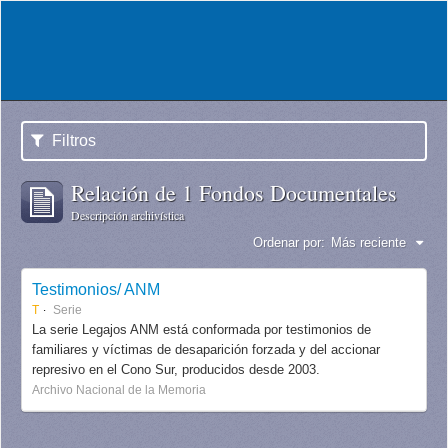
Filtros
Relación de 1 Fondos Documentales
Descripción archivística
Ordenar por:
Más reciente
Testimonios/ ANM
T
Serie
La serie Legajos ANM está conformada por testimonios de
familiares y víctimas de desaparición forzada y del accionar
represivo en el Cono Sur, producidos desde 2003.
Archivo Nacional de la Memoria