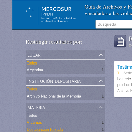
Guía de Archivos y 
vinculados a las viol
R
Restringir resultados por:
De
lugar
Todos
Testim
Argentina
1
T
Serie
institución depositaria
La serie
produci
Todos
Archivo 
Archivo Nacional de la Memoria
1
materia
Todos
Víctimas
1
Desaparición forzada
1