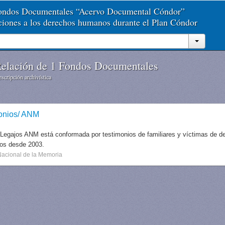
Fondos Documentales “Acervo Documental Cóndor”
aciones a los derechos humanos durante el Plan Cóndor
elación de 1 Fondos Documentales
scripción archivística
onios/ ANM
 Legajos ANM está conformada por testimonios de familiares y víctimas de des
dos desde 2003.
Nacional de la Memoria