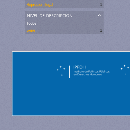
Represión ilegal
1
nivel de descripción
Todos
Serie
1