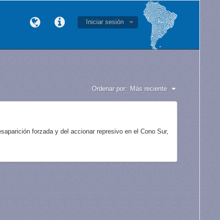
Iniciar sesión
Ordenar por:
Más reciente
aparición forzada y del accionar represivo en el Cono Sur,