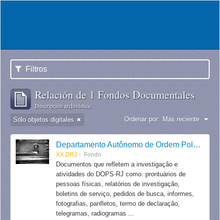
Filtros
Relación de 1 Fondos Documentales
Descripción archivística
Ordenar por:
Más reciente
Sólo objetos digitales
Departamento Autônomo de Ordem Política e Social do Estado do Rio de Janeiro
XX DRJ
Fondo
Documentos que refletem a investigação e
atividades do DOPS-RJ como: prontuários de
pessoas físicas, relatórios de investigação,
boletins de serviço, pedidos de busca, informes,
fotografias, panfletos, termo de declaração,
telegramas, radiogramas ...