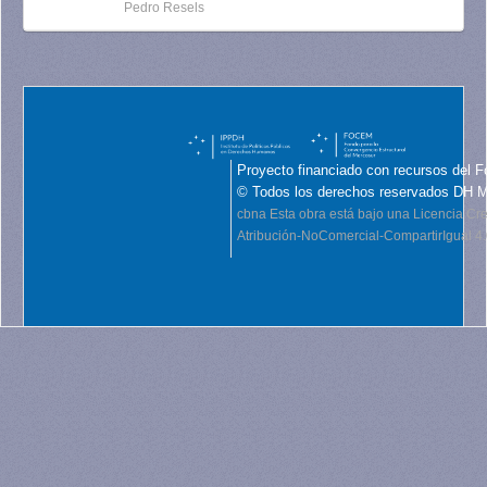
Pedro Resels
Proyecto financiado con recursos del F
© Todos los derechos reservados DH 
cbna
Esta obra está bajo una Licencia C
Atribución-NoComercial-CompartirIgual 4.0