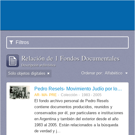
Filtros
Relación de 1 Fondos Documentales
Descripción archivística
Ordenar por:
Alfabético
Sólo objetos digitales
Pedro Resels- Movimiento Judío por los Derechos Humanos
AR- MA- PRE
Colección
1983 - 2005
El fondo archivo personal de Pedro Resels
contiene documentos producidos, reunidos y
conservados por él, por particulares e instituciones
en Argentina y también del exterior desde el año
1983 al 2005. Están relacionados a la búsqueda
de verdad y j...