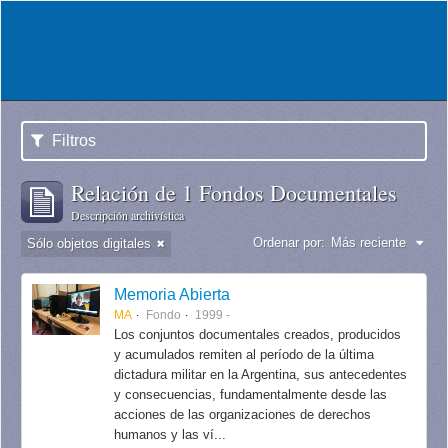
Filtros
Relación de 1 Fondos Documentales
Descripción archivística
Ordenar por:
Más reciente
Sólo objetos digitales
Memoria Abierta
MA
Fondo
1999 -
Los conjuntos documentales creados, producidos
y acumulados remiten al período de la última
dictadura militar en la Argentina, sus antecedentes
y consecuencias, fundamentalmente desde las
acciones de las organizaciones de derechos
humanos y las ví...