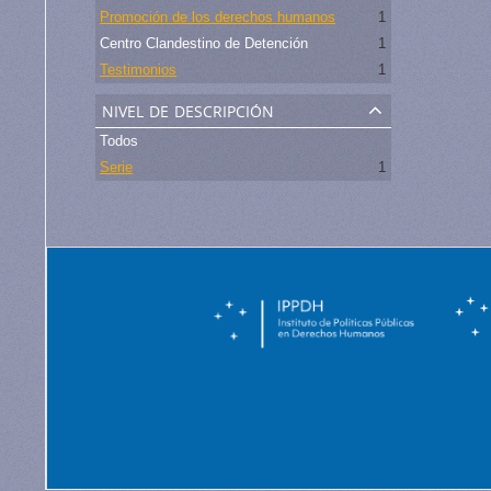
Promoción de los derechos humanos
1
Centro Clandestino de Detención
1
Testimonios
1
nivel de descripción
Todos
Serie
1