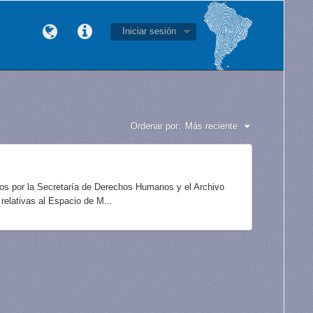
Iniciar sesión
Ordenar por:
Más reciente
idos por la Secretaría de Derechos Humanos y el Archivo
elativas al Espacio de M...