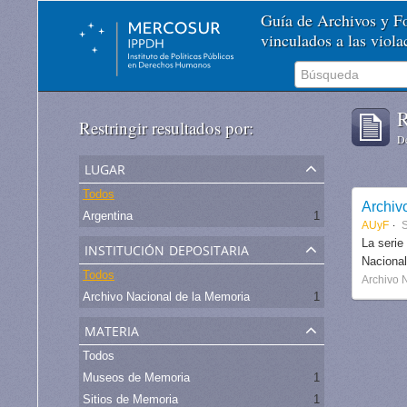
Guía de Archivos y 
vinculados a las viol
R
Restringir resultados por:
De
lugar
Todos
Archiv
Argentina
1
AUyF
S
institución depositaria
La serie
Nacional
Todos
Archivo 
Archivo Nacional de la Memoria
1
materia
Todos
Museos de Memoria
1
Sitios de Memoria
1