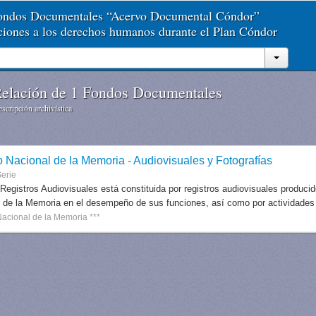
Fondos Documentales “Acervo Documental Cóndor”
aciones a los derechos humanos durante el Plan Cóndor
elación de 1 Fondos Documentales
scripción archivística
o Nacional de la Memoria - Audiovisuales y Fotografías
erie
 Registros Audiovisuales está constituida por registros audiovisuales produc
 de la Memoria en el desempeño de sus funciones, así como por actividades r
Nacional de la Memoria ***