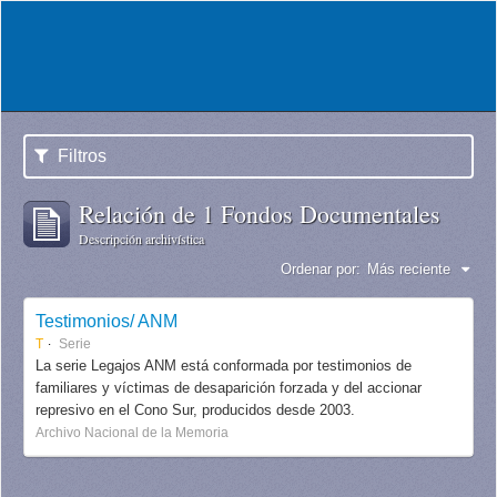
Filtros
Relación de 1 Fondos Documentales
Descripción archivística
Ordenar por:
Más reciente
Testimonios/ ANM
T
Serie
La serie Legajos ANM está conformada por testimonios de
familiares y víctimas de desaparición forzada y del accionar
represivo en el Cono Sur, producidos desde 2003.
Archivo Nacional de la Memoria