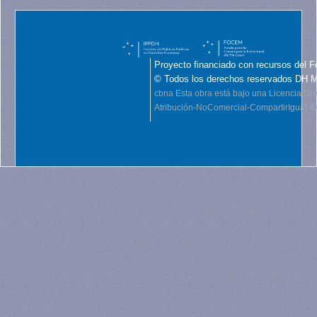
Proyecto financiado con recursos del F
© Todos los derechos reservados DH 
cbna
Esta obra está bajo una Licencia C
Atribución-NoComercial-CompartirIgual 4.0