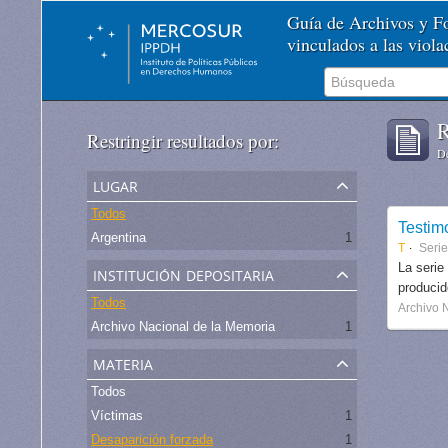
Guía de Archivos y 
vinculados a las viol
R
Restringir resultados por:
De
lugar
Todos
Testim
Argentina
1
T
Serie
institución depositaria
La serie
produci
Todos
Archivo 
Archivo Nacional de la Memoria
1
materia
Todos
Víctimas
1
Desaparición forzada
1