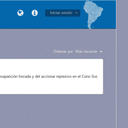
Iniciar sesión
Ordenar por:
Más reciente
aparición forzada y del accionar represivo en el Cono Sur,