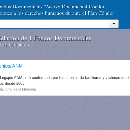
Fondos Documentales “Acervo Documental Cóndor”
aciones a los derechos humanos durante el Plan Cóndor
elación de 1 Fondos Documentales
scripción archivística
onios/ ANM
 Legajos ANM está conformada por testimonios de familiares y víctimas de des
dos desde 2003.
Nacional de la Memoria