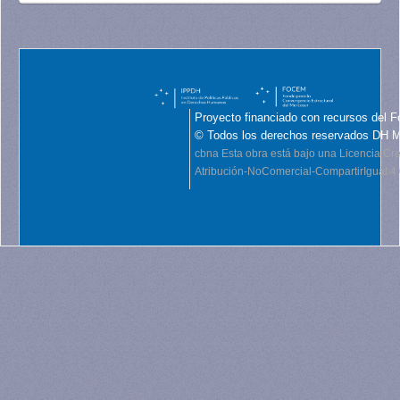
Proyecto financiado con recursos del F
© Todos los derechos reservados DH 
cbna
Esta obra está bajo una Licencia C
Atribución-NoComercial-CompartirIgual 4.0