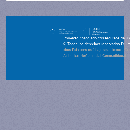
Proyecto financiado con recursos del F
© Todos los derechos reservados DH 
cbna
Esta obra está bajo una Licencia C
Atribución-NoComercial-CompartirIgual 4.0