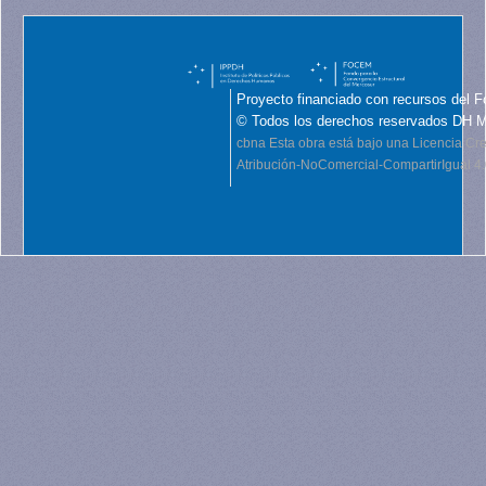
Proyecto financiado con recursos del F
© Todos los derechos reservados DH 
cbna
Esta obra está bajo una Licencia C
Atribución-NoComercial-CompartirIgual 4.0