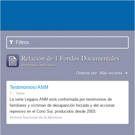
Filtros
Relación de 1 Fondos Documentales
Descripción archivística
Ordenar por:
Más reciente
Testimonios/ ANM
T
Serie
La serie Legajos ANM está conformada por testimonios de
familiares y víctimas de desaparición forzada y del accionar
represivo en el Cono Sur, producidos desde 2003.
Archivo Nacional de la Memoria