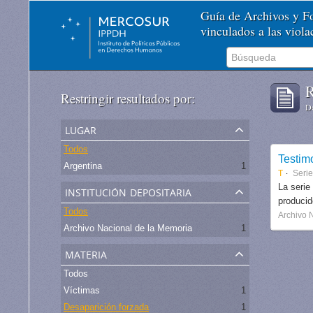
Guía de Archivos y 
vinculados a las viol
R
Restringir resultados por:
De
lugar
Todos
Testim
Argentina
1
T
Serie
institución depositaria
La serie
produci
Todos
Archivo 
Archivo Nacional de la Memoria
1
materia
Todos
Víctimas
1
Desaparición forzada
1