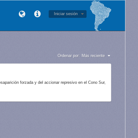
Iniciar sesión
Ordenar por:
Más reciente
aparición forzada y del accionar represivo en el Cono Sur,