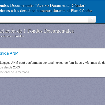
Fondos Documentales “Acervo Documental Cóndor”
aciones a los derechos humanos durante el Plan Cóndor
elación de 1 Fondos Documentales
scripción archivística
onios/ ANM
 Legajos ANM está conformada por testimonios de familiares y víctimas de des
dos desde 2003.
Nacional de la Memoria