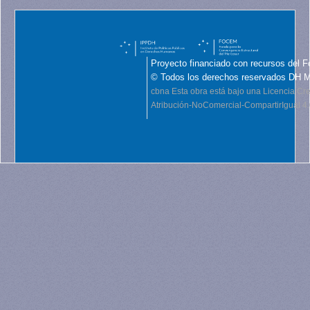
Proyecto financiado con recursos del F
© Todos los derechos reservados DH 
cbna
Esta obra está bajo una Licencia C
Atribución-NoComercial-CompartirIgual 4.0