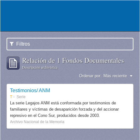
Filtros
Relación de 1 Fondos Documentales
Descripción archivística
Ordenar por:
Más reciente
Testimonios/ ANM
T
Serie
La serie Legajos ANM está conformada por testimonios de
familiares y víctimas de desaparición forzada y del accionar
represivo en el Cono Sur, producidos desde 2003.
Archivo Nacional de la Memoria