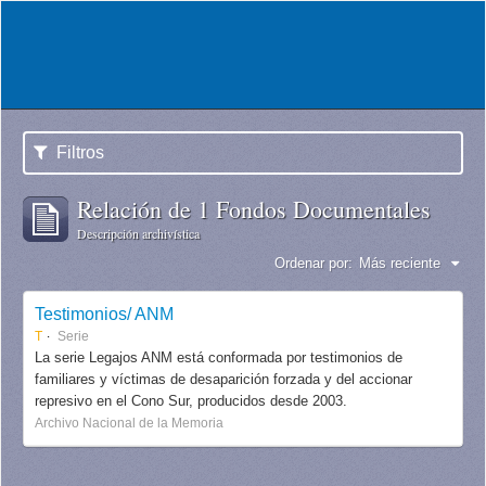
Filtros
Relación de 1 Fondos Documentales
Descripción archivística
Ordenar por:
Más reciente
Testimonios/ ANM
T
Serie
La serie Legajos ANM está conformada por testimonios de
familiares y víctimas de desaparición forzada y del accionar
represivo en el Cono Sur, producidos desde 2003.
Archivo Nacional de la Memoria