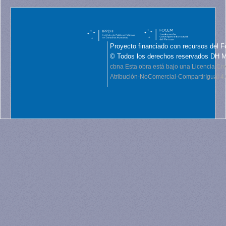
Proyecto financiado con recursos del F
© Todos los derechos reservados DH 
cbna
Esta obra está bajo una Licencia C
Atribución-NoComercial-CompartirIgual 4.0